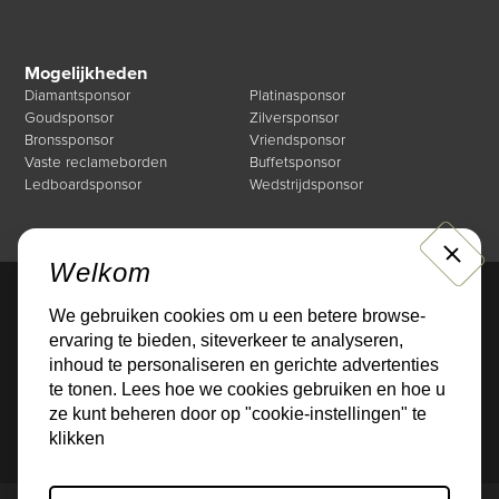
Mogelijkheden
Diamantsponsor
Platinasponsor
Goudsponsor
Zilversponsor
Bronssponsor
Vriendsponsor
Vaste reclameborden
Buffetsponsor
Ledboardsponsor
Wedstrijdsponsor
CLOSE
Welkom
We gebruiken cookies om u een betere browse-
Direct naar
ervaring te bieden, siteverkeer te analyseren,
Mogelijkheden
Over de Businessclub
inhoud te personaliseren en gerichte advertenties
Nieuws
Events
te tonen. Lees hoe we cookies gebruiken en hoe u
Sponsoren
Contact
ze kunt beheren door op "cookie-instellingen" te
klikken