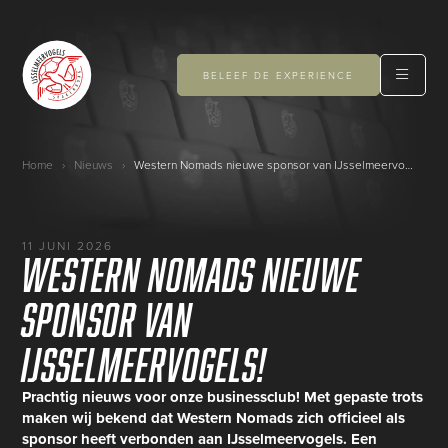
BELEEF DE EXPERIENCE
Home
›
Nieuws
›
Western Nomads nieuwe sponsor van IJsselmeervogels!
11 JUNI 2026
Western Nomads nieuwe
sponsor van
IJsselmeervogels!
Prachtig nieuws voor onze businessclub! Met gepaste trots
maken wij bekend dat Western Nomads zich officieel als
sponsor heeft verbonden aan IJsselmeervogels. Een