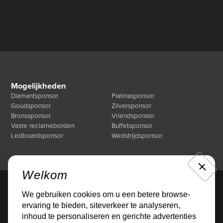
Mogelijkheden
Diamantsponsor
Platinasponsor
Goudsponsor
Zilversponsor
Bronssponsor
Vriendsponsor
Vaste reclameborden
Buffetsponsor
Ledboardsponsor
Wedstrijdsponsor
CLOSE
Welkom
We gebruiken cookies om u een betere browse-
Direct naar
ervaring te bieden, siteverkeer te analyseren,
Mogelijkheden
Over de Businessclub
inhoud te personaliseren en gerichte advertenties