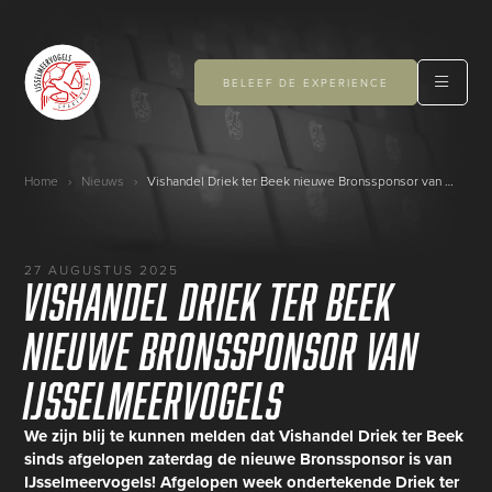
BELEEF DE EXPERIENCE
Home
›
Nieuws
›
Vishandel Driek ter Beek nieuwe Bronssponsor van IJsselmeervogels
27 AUGUSTUS 2025
Vishandel Driek ter Beek
nieuwe Bronssponsor van
IJsselmeervogels
We zijn blij te kunnen melden dat Vishandel Driek ter Beek
sinds afgelopen zaterdag de nieuwe Bronssponsor is van
IJsselmeervogels! Afgelopen week ondertekende Driek ter