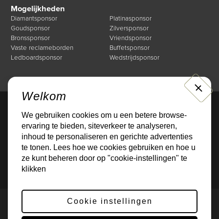
Mogelijkheden
Diamantsponsor
Platinasponsor
Goudsponsor
Zilversponsor
Bronssponsor
Vriendsponsor
Vaste reclameborden
Buffetsponsor
Ledboardsponsor
Wedstrijdsponsor
CLOSE
Welkom
We gebruiken cookies om u een betere browse-
Direct naar
ervaring te bieden, siteverkeer te analyseren,
Mogelijkheden
Over de Businessclub
inhoud te personaliseren en gerichte advertenties
Nieuws
Events
te tonen. Lees hoe we cookies gebruiken en hoe u
Sponsoren
Contact
ze kunt beheren door op "cookie-instellingen" te
klikken
Cookie instellingen
Privacybeleid
Cookies
© 2026 Gerealiseerd door
Online Monkeys