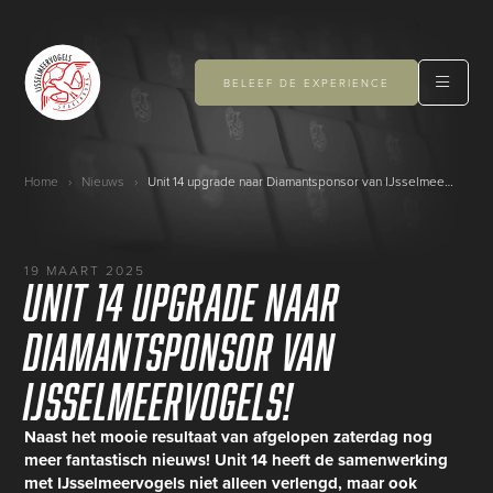
BELEEF DE EXPERIENCE
Home
›
Nieuws
›
Unit 14 upgrade naar Diamantsponsor van IJsselmeervogels!
19 MAART 2025
Unit 14 upgrade naar
Diamantsponsor van
IJsselmeervogels!
Naast het mooie resultaat van afgelopen zaterdag nog
meer fantastisch nieuws! Unit 14 heeft de samenwerking
met IJsselmeervogels niet alleen verlengd, maar ook