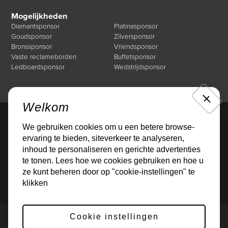
Mogelijkheden
Diamantsponsor
Platinasponsor
Goudsponsor
Zilversponsor
Bronssponsor
Vriendsponsor
Vaste reclameborden
Buffetsponsor
Ledboardsponsor
Wedstrijdsponsor
CLOSE
Welkom
We gebruiken cookies om u een betere browse-
Direct naar
ervaring te bieden, siteverkeer te analyseren,
Mogelijkheden
Over de Businessclub
inhoud te personaliseren en gerichte advertenties
Nieuws
Events
te tonen. Lees hoe we cookies gebruiken en hoe u
Sponsoren
Contact
ze kunt beheren door op "cookie-instellingen" te
klikken
Cookie instellingen
Privacybeleid
Cookies
© 2026 Gerealiseerd door
Online Monkeys