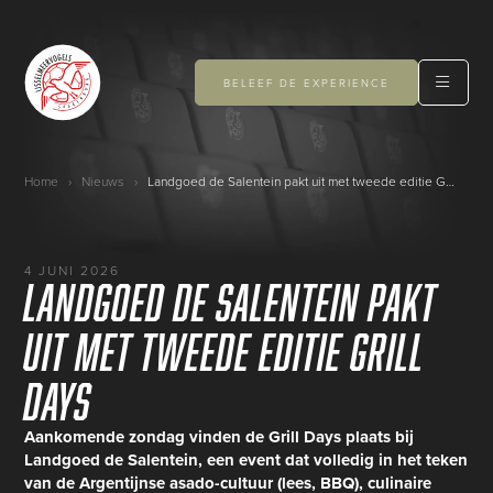
BELEEF DE EXPERIENCE
Home
›
Nieuws
›
Landgoed de Salentein pakt uit met tweede editie Grill Days
4 JUNI 2026
Landgoed de Salentein pakt
uit met tweede editie Grill
Days
Aankomende zondag vinden de Grill Days plaats bij
Landgoed de Salentein, een event dat volledig in het teken
van de Argentijnse asado-cultuur (lees, BBQ), culinaire