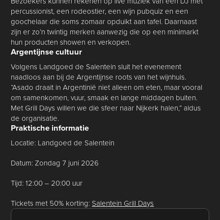
Bezoekers kunnen rekenen op live muziek van een DJ met
percussionist, een rodeostier, een wijn pubquiz en een
goochelaar die soms zomaar opduikt aan tafel. Daarnaast
zijn er zo’n twintig merken aanwezig die op een minimarkt
hun producten showen en verkopen.
Argentijnse cultuur
Volgens Landgoed de Salentein sluit het evenement
naadloos aan bij de Argentijnse roots van het wijnhuis.
“Asado draait in Argentinië niet alleen om eten, maar vooral
om samenkomen, vuur, smaak en lange middagen buiten.
Met Grill Days willen we die sfeer naar Nijkerk halen,” aldus
de organisatie.
Praktische informatie
Locatie: Landgoed de Salentein
Datum: Zondag 7 juni 2026
Tijd: 12:00 – 20:00 uur
Tickets met 50% korting:
Salentein Grill Days