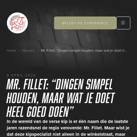
BELEEF DE EXPERIENCE
Home
›
Nieuws
›
Mr. Fillet: “Dingen simpel houden, maar wat je doet heel goed doen”
8 APRIL 2026
Mr. Fillet: “Dingen simpel
houden, maar wat je doet
heel goed doen”
In de wereld van de verse kip is er één naam die de laatste
jaren razendsnel de regio veroverde: Mr. Fillet. Maar wist je
dat deze kipspecialist niet alleen in de winkelstraat, maar