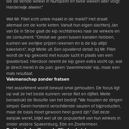
we de tiende winkel in Nunspeet en twee weken later volgt
Harderwijk alweer."
Wat Mr. Fillet echt uniek maakt in de markt? Het draait
allemaal om de korte keten. Vanuit hun eigen slachterij Jan
van Ee in Stroe gaat de kip rechtstreeks naar de winkels en
de consument. "Omdat we geen tussen kanalen hebben,
kunnen we eerlijke prijzen rekenen én is de kip altijd
kakelvers", legt Melle uit. Een opvallend detail: bij Mr. Fillet
wordt de kip gekoeld met koude lucht in plaats van een
ijswaterbad. Hierdoor neemt de kip geen extra vocht op, wat
je direct merkt in de pan: geen 'zwemmende' kip, maar een
mals resultaat.
Vakmanschap zonder fratsen
Het assortiment wordt bewust smal gehouden. De focus ligt
op wat ze het beste kunnen: verse filet en dijfilet. Melle
benadrukt de filosofie van het bedrijf: "We houden de dingen
simpel. Geen honderd verschillende sauzen of bijproducten,
maar de basis moet gewoon heel goed zijn." Dat deze
aanpak werkt, blijkt wel uit de populariteit van hun winkels in
onder andere Spakenburg, Ede en Zoetermeer.