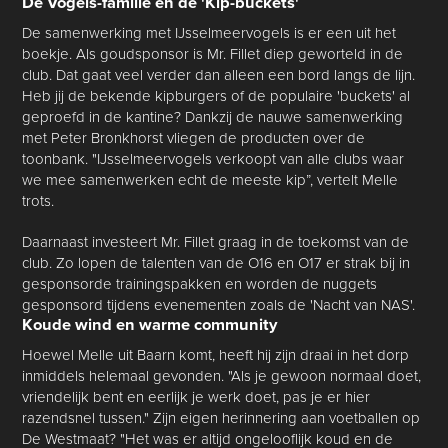
De Vogels-familie en de 'Kip-buckets'
De samenwerking met IJsselmeervogels is er een uit het
boekje. Als goudsponsor is Mr. Fillet diep geworteld in de
club. Dat gaat veel verder dan alleen een bord langs de lijn.
Heb jij de bekende kipburgers of de populaire 'buckets' al
geproefd in de kantine? Dankzij de nauwe samenwerking
met Peter Bronkhorst vliegen de producten over de
toonbank. "IJsselmeervogels verkoopt van alle clubs waar
we mee samenwerken echt de meeste kip”, vertelt Melle
trots.
Daarnaast investeert Mr. Fillet graag in de toekomst van de
club. Zo lopen de talenten van de O16 en O17 er strak bij in
gesponsorde trainingspakken en worden de nuggets
gesponsord tijdens evenementen zoals de 'Nacht van NAS'.
Koude wind en warme community
Hoewel Melle uit Baarn komt, heeft hij zijn draai in het dorp
inmiddels helemaal gevonden. "Als je gewoon normaal doet,
vriendelijk bent en eerlijk je werk doet, pas je er hier
razendsnel tussen." Zijn eigen herinnering aan voetballen op
De Westmaat? "Het was er altijd ongelooflijk koud en de