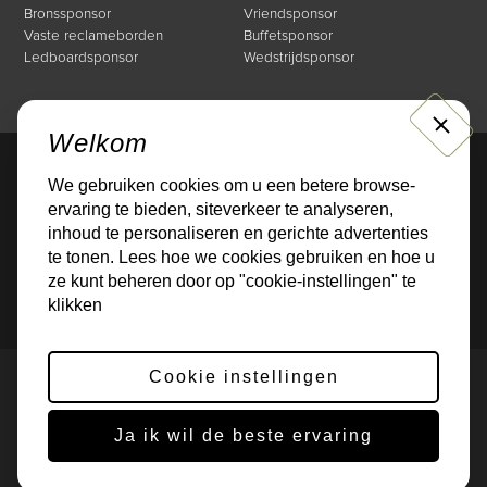
Bronssponsor
Vriendsponsor
Vaste reclameborden
Buffetsponsor
Ledboardsponsor
Wedstrijdsponsor
CLOSE
Welkom
We gebruiken cookies om u een betere browse-
Direct naar
ervaring te bieden, siteverkeer te analyseren,
Mogelijkheden
Over de Businessclub
inhoud te personaliseren en gerichte advertenties
Nieuws
Events
te tonen. Lees hoe we cookies gebruiken en hoe u
Sponsoren
Contact
ze kunt beheren door op "cookie-instellingen" te
klikken
Cookie instellingen
Privacybeleid
Cookies
© 2026 Gerealiseerd door
Online Monkeys
Ja ik wil de beste ervaring
Deze site wordt beschermd door reCAPTCHA. Het
privacybeleid
en de
servicevoorwaarden
van Google zijn van toepassing.