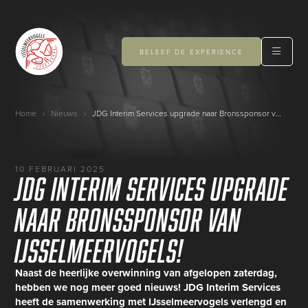
BELEEF DE EXPERIENCE
Home
›
Nieuws
›
JDG Interim Services upgrade naar Bronssponsor van IJsselmeervogels!
10 FEBRUARI 2025
JDG Interim Services upgrade
naar Bronssponsor van
IJsselmeervogels!
Naast de heerlijke overwinning van afgelopen zaterdag,
hebben we nog meer goed nieuws! JDG Interim Services
heeft de samenwerking met IJsselmeervogels verlengd en