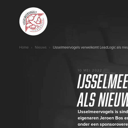
Home
›
Nieuws
›
10 MEI 2022
IJsselme
als nieu
IJsselmeervogels is sin
eigenaren Jeroen Bos e
onder een sponsorover