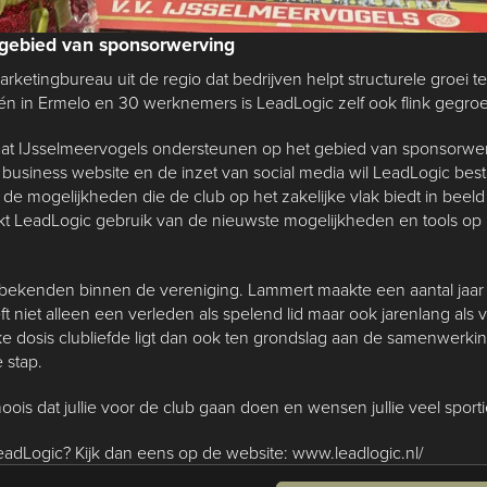
gebied van sponsorwerving
arketingbureau uit de regio dat bedrijven helpt structurele groei t
én in Ermelo en 30 werknemers is LeadLogic zelf ook flink gegroe
at IJsselmeervogels ondersteunen op het gebied van sponsorwer
business website en de inzet van social media wil LeadLogic be
 mogelijkheden die de club op het zakelijke vlak biedt in beeld 
t LeadLogic gebruik van de nieuwste mogelijkheden en tools op 
bekenden binnen de vereniging. Lammert maakte een aantal jaar d
 niet alleen een verleden als spelend lid maar ook jarenlang als vr
e dosis clubliefde ligt dan ook ten grondslag aan de samenwerkin
 stap.
moois dat jullie voor de club gaan doen en wensen jullie veel sporti
eadLogic? Kijk dan eens op de website: www.leadlogic.nl/