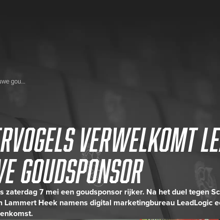
IJsselmeervogels verwelkomt LeadLogic als nieuwe goudsponsor
ervogels verwelkomt Le
we goudsponsor
ds zaterdag 7 mei een goudsponsor rijker. Na het duel tegen 
n Lammert Heek namens digital marketingbureau LeadLogic e
eenkomst.