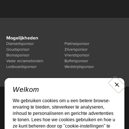
Mogelijkheden
Diamantsponsor
Platinasponsor
Goudsponsor
Zilversponsor
Bronssponsor
Vriendsponsor
Vaste reclameborden
Buffetsponsor
Ledboardsponsor
Wedstrijdsponsor
CLOSE
Welkom
We gebruiken cookies om u een betere browse-
Direct naar
ervaring te bieden, siteverkeer te analyseren,
Mogelijkheden
Over de Businessclub
inhoud te personaliseren en gerichte advertenties
Nieuws
Events
te tonen. Lees hoe we cookies gebruiken en hoe u
Sponsoren
Contact
ze kunt beheren door op "cookie-instellingen" te