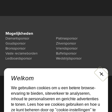
Mogelijkheden
Diamantsponsor
Platinasponsor
Goudsponsor
Zilversponsor
Bronssponsor
Vriendsponsor
Vaste reclameborden
Buffetsponsor
Ledboardsponsor
Wedstrijdsponsor
CLOSE
Welkom
We gebruiken cookies om u een betere browse-
Direct naar
ervaring te bieden, siteverkeer te analyseren,
Mogelijkheden
Over de Businessclub
inhoud te personaliseren en gerichte advertenties
Nieuws
Events
te tonen. Lees hoe we cookies gebruiken en hoe u
Sponsoren
Contact
ze kunt beheren door op "cookie-instellingen" te