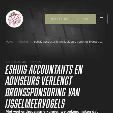
BELEEF DE EXPERIENCE
Home
›
Nieuws
›
Eshuis accountants en adviseurs verlengt Bronssponsoring van IJsselmeervogels
26 NOVEMBER 2025
Eshuis accountants en
adviseurs verlengt
Bronssponsoring van
IJsselmeervogels
Met veel enthousiasme kunnen we bekendmaken dat