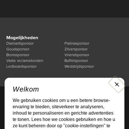
Mogelijkheden
Diamantsponsor
Platinasponsor
Goudsponsor
Zilversponsor
Bronssponsor
Vriendsponsor
Vaste reclameborden
Buffetsponsor
Ledboardsponsor
Wedstrijdsponsor
CLOSE
Welkom
We gebruiken cookies om u een betere browse-
Direct naar
ervaring te bieden, siteverkeer te analyseren,
Mogelijkheden
Over de Businessclub
inhoud te personaliseren en gerichte advertenties
Nieuws
Events
te tonen. Lees hoe we cookies gebruiken en hoe u
Sponsoren
Contact
ze kunt beheren door op "cookie-instellingen" te