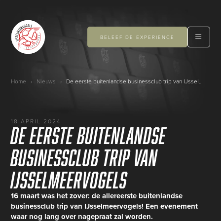
BELEEF DE EXPERIENCE
Home
›
Nieuws
›
De eerste buitenlandse businessclub trip van IJsselmeervogels
18 APRIL 2024
De eerste buitenlandse
businessclub trip van
IJsselmeervogels
16 maart was het zover: de allereerste buitenlandse
businessclub trip van IJsselmeervogels! Een evenement
waar nog lang over nagepraat zal worden.