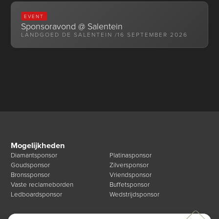
EVENT
Sponsoravond @ Salentein
LANDGOED DE SALENTEIN /
16 SEPTEMBER 2026
Mogelijkheden
Diamantsponsor
Platinasponsor
Goudsponsor
Zilversponsor
Bronssponsor
Vriendsponsor
Vaste reclameborden
Buffetsponsor
Ledboardsponsor
Wedstrijdsponsor