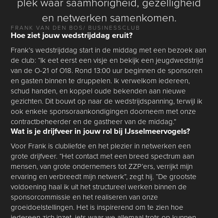
plek waar saamhorigheid, gezelligheid
en netwerken samenkomen.
FRANK VAN DEN BOS
/ BUSINESSCLUB
Hoe ziet jouw wedstrijddag eruit?
Frank’s wedstrijddag start in de middag met een bezoek aan
de club: “Ik eet eerst een visje en bekijk een jeugdwedstrijd
van de O-21 of O18. Rond 13:00 uur beginnen de sponsoren
en gasten binnen te druppelen. Ik verwelkom iedereen,
schud handen, en koppel oude bekenden aan nieuwe
gezichten. Dit bouwt op naar de wedstrijdspanning, terwijl ik
ook enkele sponsoraankondigingen doorneem met onze
contractbeheerder en de gastheer van de middag.”
Wat is je drijfveer in jouw rol bij IJsselmeervogels?
Voor Frank is clubliefde en het plezier in netwerken een
grote drijfveer. “Het contact met een breed spectrum aan
mensen, van grote ondernemers tot ZZP’ers, verrijkt mijn
ervaring en verbreedt mijn netwerk”, zegt hij. “De grootste
voldoening haal ik uit het structureel werken binnen de
sponsorcommissie en het realiseren van onze
groeidoelstellingen. Het is inspirerend om te zien hoe
iedereen zich inzet, iets waar we allemaal trots op kunnen