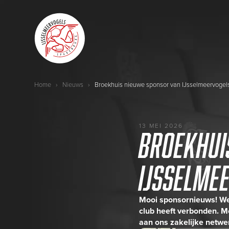
Home
›
Nieuws
›
Broekhuis nieuwe sponsor van IJsselmeervogel
13 MEI 2026
Broekhui
IJsselme
Mooi sponsornieuws! We 
club heeft verbonden. Me
aan ons zakelijke netwe