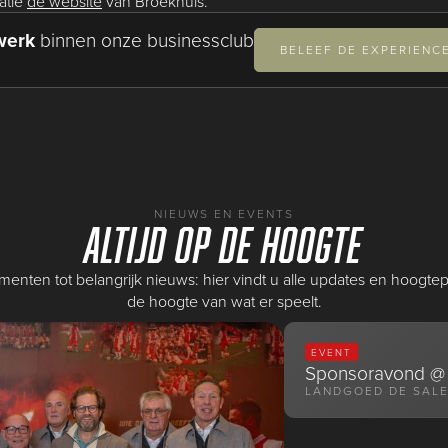
atie
de website
van Broekhuis.
werk
binnen onze businessclub
BELEEF DE EXPERIENC
NIEUWS EN EVENTS
Altijd op de hoogte
nten tot belangrijk nieuws: hier vindt u alle updates en hoogtepunt
de hoogte van wat er speelt.
EVENT
Sponsoravond @ 
LANDGOED DE SALE