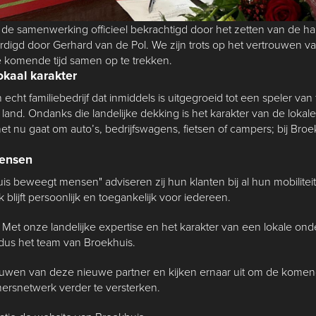
de samenwerking officieel bekrachtigd door het zetten van de h
rdigd door Gerhard van de Pol. We zijn trots op het vertrouwen v
e komende tijd samen op te trekken.
lokaal karakter
n echt familiebedrijf dat inmiddels is uitgegroeid tot een speler v
 land. Ondanks die landelijke dekking is het karakter van de lokal
t nu gaat om auto’s, bedrijfswagens, fietsen of campers; bij Bro
ensen
is beweegt mensen" adviseren zij hun klanten bij al hun mobilite
blijft persoonlijk en toegankelijk voor iedereen.
n! Met onze landelijke expertise en het karakter van een lokale 
ldus het team van Broekhuis.
rouwen van deze nieuwe partner en kijken ernaar uit om de komen
rsnetwerk verder te versterken.