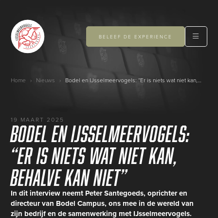
BELEEF DE EXPERIENCE
Home
›
Nieuws
›
Bodel en IJsselmeervogels: “Er is niets wat niet kan, behalve kan niet”
19 MAART 2025
Bodel en IJsselmeervogels:
“Er is niets wat niet kan,
behalve kan niet”
In dit interview neemt Peter Santegoeds, oprichter en
directeur van Bodel Campus, ons mee in de wereld van
zijn bedrijf en de samenwerking met IJsselmeervogels.