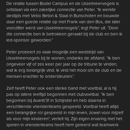
De relatie tussen Bodel Campus en de IJsselmeervogels is
ontstaan via een zakelijke connectie van Peter. “Ik werkte
destijds met Vebo Beton & Staal in Bunschoten en bouwde
daar een goede relatie op met Frank van den Bos, die later
voorzitter werd van IJsselmeervogels”, legt Peter uit. “Door
die connectie ben ik betrokken geraakt bij de club en ben ik
led-sponsor geworden.”
Peter probeert zo vaak mogelijk een wedstrijd van
IJsselmeervogels bij te wonen, ondanks de afstand. “Ik ben
ongeveer vijf of zes keer per jaar op de tribune te vinden,
wat ik erg belangrijk vind. Ik vind het mooi om de club en de
mensen erachter te ondersteunen.”
Zelf heeft Peter ook een sterke band met voetbal, al is hij
pas op latere leeftijd begonnen met clubvoetbal. “Ik ben
begonnen bij Avanti’31 in Schijndel en heb daarna in
verschillende vriendenteams gespeeld. Voetbal heeft altijd
een belangrijke rol gespeeld in mijn leven, zowel voor mijzelf
als voor mijn kinderen”, vertelt hij. Zijn eigen ervaring met het
spelen in vriendenteams heeft hem geleerd wat teamwerk