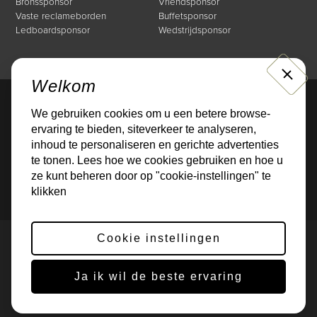
Bronssponsor
Vriendsponsor
Vaste reclameborden
Buffetsponsor
Ledboardsponsor
Wedstrijdsponsor
CLOSE
Welkom
We gebruiken cookies om u een betere browse-
Direct naar
ervaring te bieden, siteverkeer te analyseren,
Mogelijkheden
Over de Businessclub
inhoud te personaliseren en gerichte advertenties
Nieuws
Events
te tonen. Lees hoe we cookies gebruiken en hoe u
Sponsoren
Contact
ze kunt beheren door op "cookie-instellingen" te
klikken
Cookie instellingen
Privacybeleid
Cookies
© 2026 Gerealiseerd door
Online Monkeys
Ja ik wil de beste ervaring
Deze site wordt beschermd door reCAPTCHA. Het
privacybeleid
en de
servicevoorwaarden
van Google zijn van toepassing.